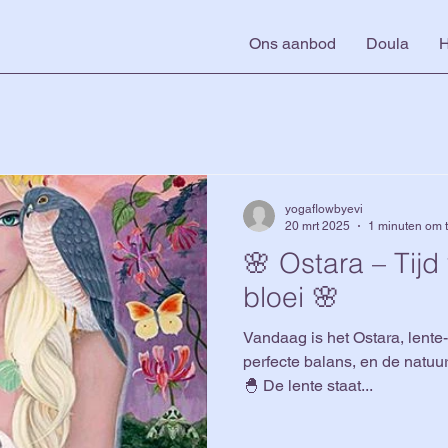
Ons aanbod
Doula
H
yogaflowbyevi
20 mrt 2025
1 minuten om t
🌸 Ostara – Tijd
bloei 🌸
Vandaag is het Ostara, lente-
perfecte balans, en de natuur
🐣 De lente staat...